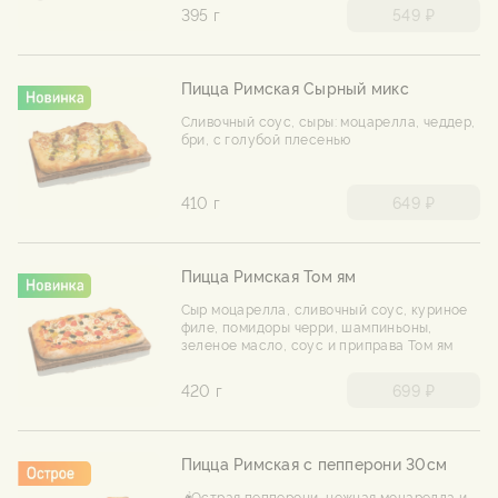
395 г
549 ₽
Пицца Римская Сырный микс
Сливочный соус, сыры: моцарелла, чеддер,
бри, с голубой плесенью
410 г
649 ₽
Пицца Римская Том ям
Сыр моцарелла, сливочный соус, куриное
филе, помидоры черри, шампиньоны,
зеленое масло, соус и приправа Том ям
420 г
699 ₽
Пицца Римская с пепперони 30см
🌶️Острая пепперони, нежная моцарелла и