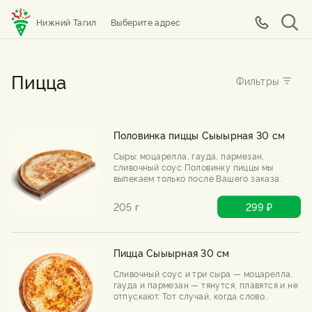
Нижний Тагил
Выберите адрес
Пицца
Половинка пиццы Сыыырная 30 см
Сыры: моцарелла, гауда, пармезан,
сливочный соус Половинку пиццы мы
выпекаем только после Вашего заказа.
205 г
299 ₽
Пицца Сыыырная 30 см
Сливочный соус и три сыра — моцарелла,
гауда и пармезан — тянутся, плавятся и не
отпускают. Тот случай, когда слово
«сырная» можно повторять бесконечно.