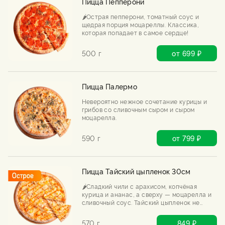
Пицца Пепперони
🌶️Острая пепперони, томатный соус и
щедрая порция моцареллы. Классика,
которая попадает в самое сердце!
500 г
от 699 ₽
Пицца Палермо
Невероятно нежное сочетание курицы и
грибов со сливочным сыром и сыром
моцарелла.
590 г
от 799 ₽
Пицца Тайский цыпленок 30см
🌶️Сладкий чили с арахисом, копчёная
курица и ананас, а сверху — моцарелла и
сливочный соус. Тайский цыпленок не
знает слова «скучно». Острый, сочный,
непредсказуемый.
570 г
849 ₽