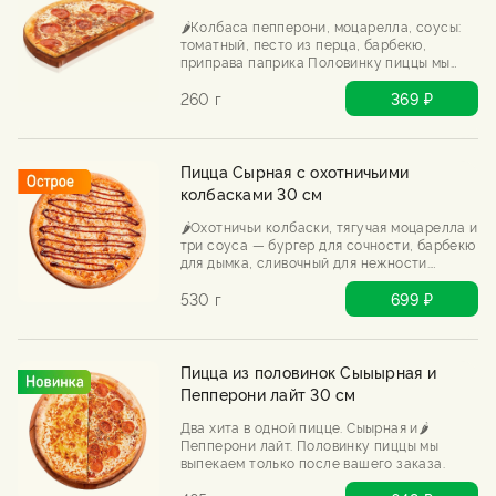
🌶️Колбаса пепперони, моцарелла, соусы:
томатный, песто из перца, барбекю,
приправа паприка Половинку пиццы мы
выпекаем только после Вашего заказа.
260 г
369 ₽
Пицца Сырная с охотничьими
колбасками 30 см
🌶️Охотничьи колбаски, тягучая моцарелла и
три соуса — бургер для сочности, барбекю
для дымка, сливочный для нежности.
Сырная, но с характером. Хоть в лес с ней,
хоть на диван.
530 г
699 ₽
Пицца из половинок Сыыырная и
Пепперони лайт 30 см
Два хита в одной пицце. Сыырная и🌶️
Пепперони лайт. Половинку пиццы мы
выпекаем только после вашего заказа.