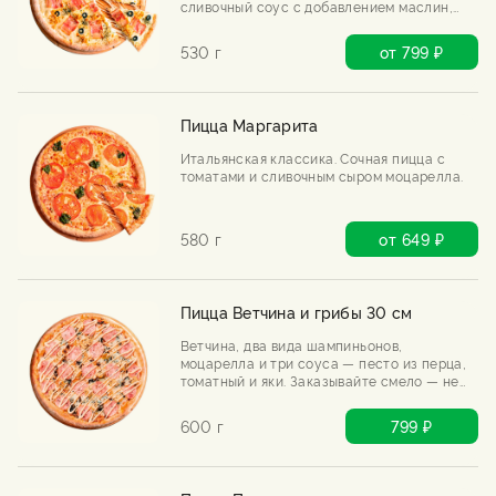
сливочный соус с добавлением маслин,
хрустящего жареного лука.
530 г
от 799 ₽
Пицца Маргарита
Итальянская классика. Сочная пицца с
томатами и сливочным сыром моцарелла.
580 г
от 649 ₽
Пицца Ветчина и грибы 30 см
Ветчина, два вида шампиньонов,
моцарелла и три соуса — песто из перца,
томатный и яки. Заказывайте смело — не
пожалеете.
600 г
799 ₽