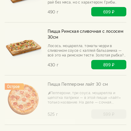
рай без мяса, но с характером. Грибы
спорят друг с другом, а выигрываешь ты.
Подается с трюфельным маслом.
490 г
699 ₽
Пицца Римская сливочная с лососем
30см
Лосось, моцарелла, томаты черри в
сливочном соусе с каплей бальзамика —
всё это на римском тесте. Золотая рыбка?
Нет, золотая пицца.
430 г
899 ₽
Пицца Пепперони лайт 30 см
🌶️Пепперони, три соуса, моцарелла и
щепотка паприки — в этой пицце «лайт»
только название. На деле — сочная,
пряная, с хрустящим краем. Попробуй
оторваться.
525 г
599 ₽