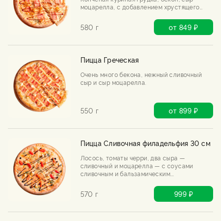
моцарелла, с добавлением хрустящего
лука фри и соуса барбекю.
580 г
от 849 ₽
Пицца Греческая
Очень много бекона, нежный сливочный
сыр и сыр моцарелла.
550 г
от 899 ₽
Пицца Сливочная филадельфия 30 см
Лосось, томаты черри, два сыра —
сливочный и моцарелла — с соусами
сливочным и бальзамическим.
Филадельфия переехала в пиццу и,
кажется, осталась навсегда.
570 г
999 ₽