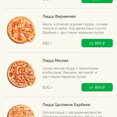
Пицца Фирменная
Бекон, копченая куриная грудка, сочные
томаты и грибы, под ароматным соусом
барбекю с хрустящим жареным луком.
590 г
от 899 ₽
Пицца Мясная
Супер мясная пицца с пикантными
колбасками, беконом, ветчиной, и
хрустящим жареным луком.
600 г
от 899 ₽
Пицца Цыпленок Барбекю
Сытная пицца с насыщенным вкусом.
Копченая куриная грудка, бекон, сыр