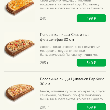
Сыры: дорблю, чеддер, сливочный,
моцарелла, сливочный соус Половинку
пиццы мы выпекаем только после Вашего
заказа.
240 г
499 ₽
Половинка пиццы Сливочная
филадельфия 30 см
Лосось, томаты черри, сыры: сливочный,
моцарелла, соусы: сливочный,
бальзамический Половинку пиццы мы
выпекаем только после Вашего заказа.
285 г
549 ₽
Половинка пиццы Цыпленок Барбекю
30 см
Бекон, копченая курица, моцарелла, соусы:
сливочный, барбекю, лук фри Половинку
пиццы мы выпекаем только после Вашего
заказа.
290 г
469 ₽