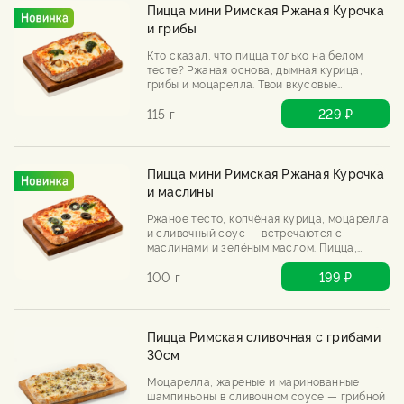
Пицца мини Римская Ржаная Курочка
и грибы
Кто сказал, что пицца только на белом
тесте? Ржаная основа, дымная курица,
грибы и моцарелла. Твои вкусовые
рецепторы будут в замешательстве. Им
понравится.
115 г
229 ₽
Пицца мини Римская Ржаная Курочка
и маслины
Ржаное тесто, копчёная курица, моцарелла
и сливочный соус — встречаются с
маслинами и зелёным маслом. Пицца,
которая звучит странно, а на деле —
гениально. Попробуй, не пожалеешь.
100 г
199 ₽
Пицца Римская сливочная с грибами
30см
Моцарелла, жареные и маринованные
шампиньоны в сливочном соусе — грибной