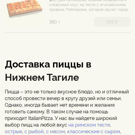
сливочный соус на тесте с итальянскими
травами. Пепперони, которая звучит гордо
и съедается быстро. Бери, пока горячая.
380 г
599 ₽
Доставка пиццы в
Нижнем Тагиле
Пицца – это не только вкусное блюдо, но и отличный
способ провести вечер в кругу друзей или семьи.
Однако, иногда бывает нет времени и желания
готовить самому. В таком случае на помощь
приходит ItalianPizza. У нас вы найдете широкий
выбор пицц на любой вкус
на римском тесте
,
острые
,
с рыбой
,
с мясом
,
классические с сыром
,