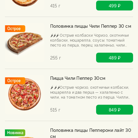
415 г
499 ₽
Половинка пиццы Чили Пеппер 30 см
🌶️🌶️🌶️ Острые колбаски Чоризо, охотничьи
колбаски, моцарелла, соусы: томатный
песто из перца, перец: халапеньо, чили
Половинку пиццы мы выпекаем только
после Вашего заказа.
255 г
489 ₽
Пицца Чили Пеппер 30см
🌶️ 🌶️🌶️Острые чоризо, охотничьи колбаски,
моцарелла и два перца — халапеньо с
чили, на томатном песто из перца. Чилли
пеппер не врёт: будет жарко, будет мясно,
будет горячо.
515 г
849 ₽
Половинка пиццы Пепперони лайт 30
см