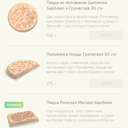
Пицца из половинок Цыпленок
барбекю и Греческая 30 см
Два характера в одной пицце. Половинка
Цыпленок барбекю — копчёная курица с
беконом, сыром и хрустящим луком.
Половинка «Греческая» — бекон, два сыра
и чесночный соус. Половинку пиццы мы
565 г
849 ₽
выпекаем только после вашего заказа.
Половинка пиццы Греческая 30 см
Бекон, сыры: сливочный, моцарелла,
чесночный соус Половинку пиццы мы
выпекаем только после Вашего заказа.
275 г
499 ₽
Пицца Римская Мясное барбекю
Сыр моцарелла, соус томатный,
прованские травы, пепперони, острые
колбаски Чоризо, охотничьи колбаски