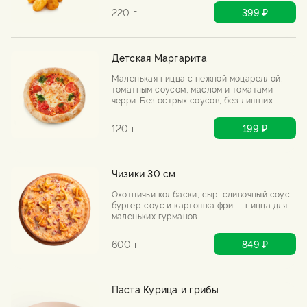
220 г
399 ₽
Детская Маргарита
Маленькая пицца с нежной моцареллой,
томатным соусом, маслом и томатами
черри. Без острых соусов, без лишних
добавок — только мягкий вкус, который
нравится детям.
120 г
199 ₽
Чизики 30 см
Охотничьи колбаски, сыр, сливочный соус,
бургер-соус и картошка фри — пицца для
маленьких гурманов.
600 г
849 ₽
Паста Курица и грибы