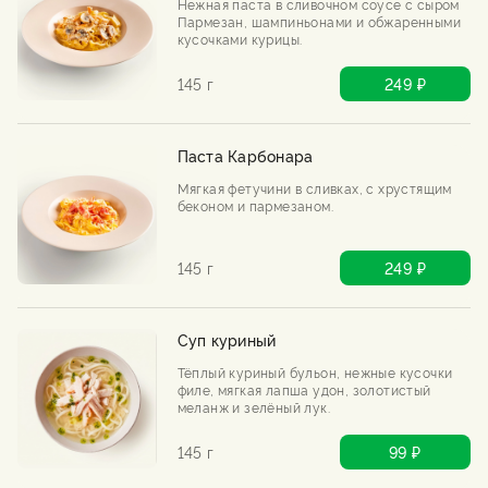
Нежная паста в сливочном соусе с сыром
Пармезан, шампиньонами и обжаренными
кусочками курицы.
145 г
249 ₽
Паста Карбонара
Мягкая фетучини в сливках, с хрустящим
беконом и пармезаном.
145 г
249 ₽
Суп куриный
Тёплый куриный бульон, нежные кусочки
филе, мягкая лапша удон, золотистый
меланж и зелёный лук.
145 г
99 ₽